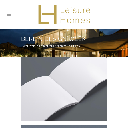
BERLIN DESIGN WEEK
Typi non habent claritatem insitam